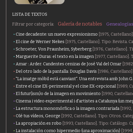
LISTA DE TEXTOS
Galería de notables
Genealogía
Filtrar por categoría:
Cine decadente: un nuevo expresionismo
[1975, Castellano]
El cine de Werner Nekes
[1975, Castellano]. Tipo: Revista. 
Schroeter, Von Praunheim, Syberberg
[1976, Castellano]. T
Marguerite Duras: el texto en la imagen
[1977, Castellano]. 
Amar : Arder. Candentes cenizas de José Val del Omar
[1982,
Del otro lado de la pantalla: Douglas Davis
[1986, Castellano]
"La imatge mòbil està canviant". Una entrevista amb John 
Entre el cine EX-perimental y el cine EX-cepcional
[1989, C
El futur(ism)o de la imagen en movimiento
[1990, Castellan
Cinema i video experimental i d'artistes a Catalunya (un m
La estructura monomórfica o la imagen contrariada
[1992,
Olé tus vídeos, George
[1992, Castellano]. Tipo: Otros. Cate
La apropiación es robo
[1993, Castellano]. Tipo: Catálogo. 
La instalación como hipermedio (una aproximación)
[1994,