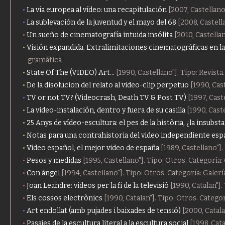
La vía europea al vídeo: una recapitulación
[2007, Castellano
La sublevación de la juventud y el mayo del 68
[2008, Castell
Un sueño de cinematografía intuida insólita
[2010, Castellan
Visión expandida. Extralimitaciones cinematográficas en la
gramática
State Of The (VIDEO) Art...
[1990, Castellano"]. Tipo: Revist
De la disolucion del relato al video-clip perpetuo
[1990, Cas
TV or not TV? (Videocrash, Death TV & Post TV)
[1997, Cast
La video-instalación, dentro y fuera de su casilla
[1990, Caste
25 Anys de vídeo-escultura: el pes de la història, ¿la insubst
Notas para una contrahistoria del video independiente esp
Video español, el mejor video de españa
[1989, Castellano"]
Pesos y medidas
[1995, Castellano"]. Tipo: Otros. Categoría:
Con ángel
[1994, Castellano"]. Tipo: Otros. Categoría: Galer
Joan Leandre: vídeos per la fi de la televisió
[1990, Catalan"].
Els cossos electrònics
[1990, Catalan"]. Tipo: Otros. Catego
Art endollat (amb pujades i baixades de tensió)
[2000, Catala
Pasajes de la escultura literal a la escultura social
[1998, Cata