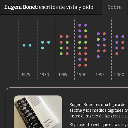
Eugeni Bonet
: escritos de vista y oido
Sobre
.
.
.
.
.
.
.
.
.
.
.
.
.
.
.
.
.
.
.
.
.
.
.
.
.
.
.
.
.
.
.
.
.
.
.
.
.
.
.
.
.
.
.
.
.
1975
1980
1985
1990
1995
2000
Eugeni Bonet es una figura de 
el cine y los medios digitales. 
entre el marco de las artes vis
El proyecto web que estáis leye