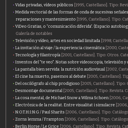
Vidas privadas, vídeos públicos
[1995, Castellano]. Tipo: Rev
Medida vectorial de las formas de onda de sucesivas señale
reparaciones y mantenimiento
[1995, Castellano]. Tipo: C
ViDeo Gratias, o “comunicación diferida”. (Espacio autobiog
Galería de notables
Televisión y vídeo, artes en sociedad limitada
[1998, Castell
La invitación al viaje / la experiencia cinemática
[2000, Caste
Tecnología y filantropía
[2001, Castellano]. Tipo: Otros. Cat
Inventos del "te veo". Notas sobre videoscopia, televisión y
La pantalla bien servida: la nutrición audiovisual
[2002, Caste
El cine ha muerto, pasemos al debate
[2005, Castellano]. Ti
Del oscilógrafo al chip prodigioso
[2005, Castellano]. Tipo:
Desmontaje documental
[2005, Castellano]. Tipo: Revista.
La cosa mental, de Michael Snow a Wilma Schoen
[2006, Cas
Electrònica de la realitat. Entre visualitat i simulacre
[2006,
N:O.T.H:I:N:G / Paul Sharits
[2006, Castellano]. Tipo: Catálog
Zorns lemma / Frampton
[2006, Castellano]. Tipo: Catálogo
Berlin Horse / Le Grice
[2006, Castellano]. Tipo: Revista. Ca